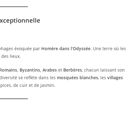
exceptionnelle
tophages évoquée par
Homère dans l’Odyssée
. Une terre où les
 des lieux.
 Romains, Byzantins, Arabes
et
Berbères
, chacun laissant son
diversité se reflète dans les
mosquées blanches
, les
villages
ices, de cuir et de jasmin.