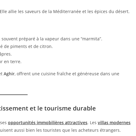
Elle allie les saveurs de la Méditerranée et les épices du désert.
s, souvent préparé à la vapeur dans une “marmita”.
é de piments et de citron.
âpres.
ur en terre.
et
Aghir
, offrent une cuisine fraîche et généreuse dans une
stissement et le tourisme durable
 ses
opportunités immobilières attractives
. Les
villas modernes
isent aussi bien les touristes que les acheteurs étrangers.