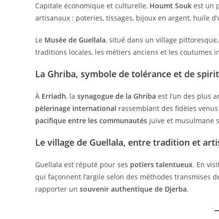
Capitale économique et culturelle,
Houmt Souk
est un 
artisanaux : poteries, tissages, bijoux en argent, huile d’o
Le
Musée de Guellala
, situé dans un village pittoresque
traditions locales, les métiers anciens et les coutumes i
La Ghriba, symbole de tolérance et de spirit
À
Erriadh
, la
synagogue de la Ghriba
est l’un des plus a
pèlerinage international
rassemblant des fidèles venus 
pacifique entre les communautés
juive et musulmane sur
Le village de Guellala, entre tradition et art
Guellala est réputé pour ses
potiers talentueux
. En vis
qui façonnent l’argile selon des méthodes transmises de 
rapporter un
souvenir authentique de Djerba
.