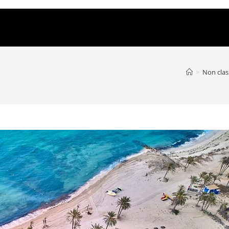
>
Non clas