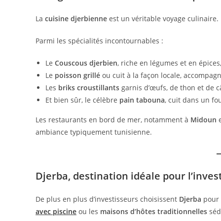
La
cuisine djerbienne
est un véritable voyage culinaire. 
Parmi les spécialités incontournables :
Le
Couscous djerbien
, riche en légumes et en épice
Le
poisson grillé
ou cuit à la façon locale, accompagn
Les
briks croustillants
garnis d’œufs, de thon et de c
Et bien sûr, le célèbre
pain tabouna
, cuit dans un fo
Les restaurants en bord de mer, notamment à
Midoun
ambiance typiquement tunisienne.
Djerba, destination idéale pour l’inve
De plus en plus d’investisseurs choisissent
Djerba
pour
avec piscine
ou les
maisons d’hôtes traditionnelles
sédu