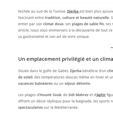
Nichée au sud de la Tunisie,
Djerba
est bien plus qu’une
fascinant entre
tradition, culture et beauté naturelle
. 
entier par son
climat doux
, ses
plages de sable fin
, ses
article, nous vous emmenons à la découverte de tout c
sa gastronomie et son art de vivre unique.
Un emplacement privilégié et un clima
Située dans le golfe de Gabès,
Djerba
bénéficie d’un
cli
de soleil
, des températures douces même en hiver et une
vacances balnéaires
ou un
séjour détente
.
Les plages d’
Houmt Souk
, de
Sidi Mahrez
et d
’
Aghir
figu
offrent un décor idyllique pour la baignade, les sport
spectaculaires
sur la Méditerranée.