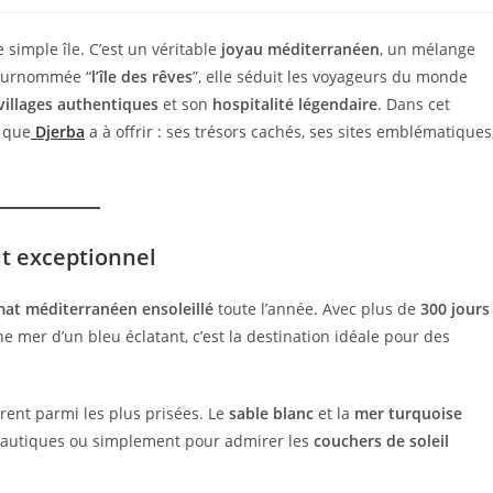
 simple île. C’est un véritable
joyau méditerranéen
, un mélange
Surnommée “
l’île des rêves
”, elle séduit les voyageurs du monde
villages authentiques
et son
hospitalité légendaire
. Dans cet
e que
Djerba
a à offrir : ses trésors cachés, ses sites emblématiques
t exceptionnel
mat méditerranéen ensoleillé
toute l’année. Avec plus de
300 jours
 mer d’un bleu éclatant, c’est la destination idéale pour des
rent parmi les plus prisées. Le
sable blanc
et la
mer turquoise
s nautiques ou simplement pour admirer les
couchers de soleil